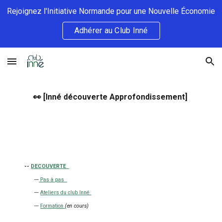
Rejoignez l'Initiative Normande pour une Nouvelle Économie
Skip to main content
Skip to navigation
Adhérer au Club Inné
👀 [Inné découverte Approfondissement]
-
-
DECOUVERTE
---
Pas à pas
---
Ateliers du club Inné
---
Formation
(en cours)