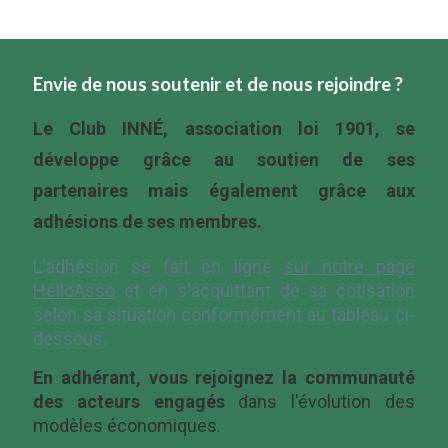
Envie de nous soutenir et de nous rejoindre ?
Le Club INNÉ, association loi 1901, se
développe grâce au soutien de ses
partenaires mais également grâce aux
adhésions de ses membres.
L'adhésion se fait en ligne
sur
notre page
HelloAsso
et en s'acquittant de sa cotisation
selon sa situation conformément au tableau ci-
dessous.
En adhérant, vous rejoignez la communauté
des acteurs engagés
dans l'évolution des
modèles économiques
.