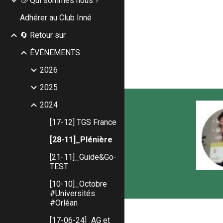
👋 Qui sommes nous ?
Adhérer au Club Inné
🔄 Retour sur
ÉVÉNEMENTS
2026
2025
2024
[17-12] TGS France
[28-11]_Plénière
[21-11]_Guide&Go-
TEST
[10-10]_Octobre
#Universités
#Orléan
[17-06-24]_AG et