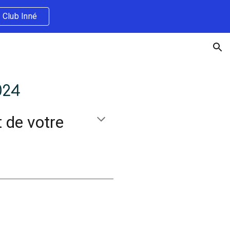
 Club Inné
ion
024
 de votre